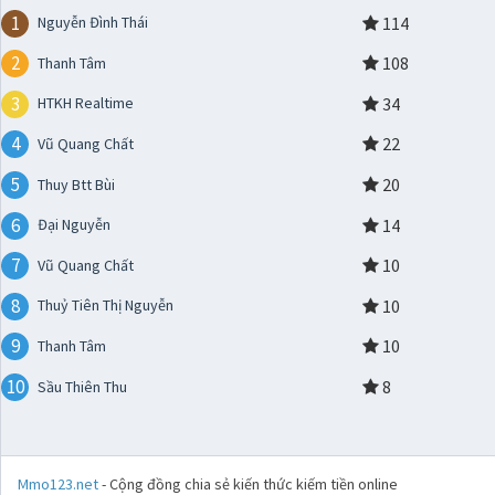
1
114
Nguyễn Đình Thái
2
108
Thanh Tâm
3
34
HTKH Realtime
4
22
Vũ Quang Chất
5
20
Thuy Btt Bùi
6
14
Đại Nguyễn
7
10
Vũ Quang Chất
8
10
Thuỷ Tiên Thị Nguyễn
9
10
Thanh Tâm
10
8
Sầu Thiên Thu
Mmo123.net
- Cộng đồng chia sẻ kiến thức kiếm tiền online