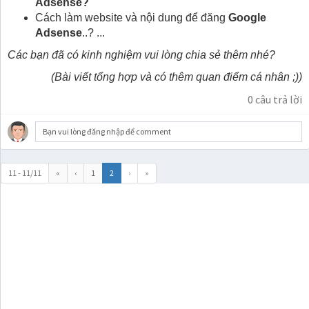
Adsense?
Cách làm website và nội dung để đăng
Google
Adsense
..? ...
Các bạn đã có kinh nghiệm vui lòng chia sẻ thêm nhé?
(Bài viết tổng hợp và có thêm quan điểm cá nhân ;))
0
câu trả lời
Bạn vui lòng đăng nhập để comment
11 - 11/11
«
‹
1
2
›
»