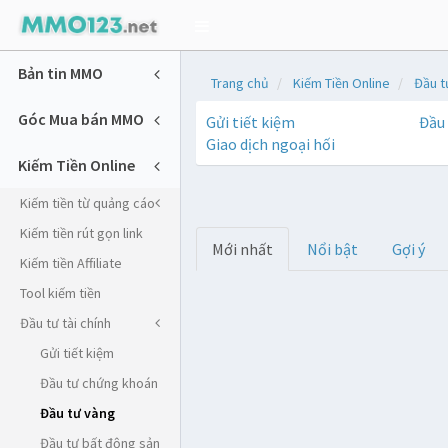
Toggle
navigation
Bản tin MMO
Trang chủ
Kiếm Tiền Online
Đầu t
Góc Mua bán MMO
Gửi tiết kiệm
Đầu
Giao dịch ngoại hối
Kiếm Tiền Online
Kiếm tiền từ quảng cáo
Kiếm tiền rút gọn link
Mới nhất
Nổi bật
Gợi ý
Kiếm tiền Affiliate
Tool kiếm tiền
Đầu tư tài chính
Gửi tiết kiệm
Đầu tư chứng khoán
Đầu tư vàng
Đầu tư bất động sản