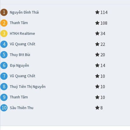
1
114
Nguyễn Đình Thái
2
108
Thanh Tâm
3
34
HTKH Realtime
4
22
Vũ Quang Chất
5
20
Thuy Btt Bùi
6
14
Đại Nguyễn
7
10
Vũ Quang Chất
8
10
Thuỷ Tiên Thị Nguyễn
9
10
Thanh Tâm
10
8
Sầu Thiên Thu