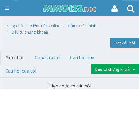
Toggle
navigation
Trang chủ
Kiếm Tiền Online
Đầu tư tài chính
Đầu tư chứng khoán
Đặt câu hỏi
Mới nhất
Chưa trả lời
Câu hỏi hay
Đầu tư chứng khoán
Câu hỏi của tôi
Hiện chưa có câu hỏi