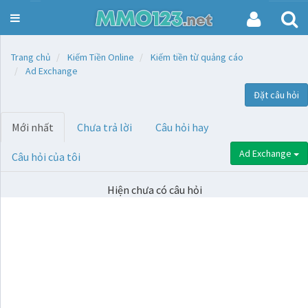
Toggle
navigation
Trang chủ
Kiếm Tiền Online
Kiếm tiền từ quảng cáo
Ad Exchange
Đặt câu hỏi
Mới nhất
Chưa trả lời
Câu hỏi hay
Ad Exchange
Câu hỏi của tôi
Hiện chưa có câu hỏi