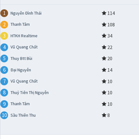
1
114
Nguyễn Đình Thái
2
108
Thanh Tâm
3
34
HTKH Realtime
4
22
Vũ Quang Chất
5
20
Thuy Btt Bùi
6
14
Đại Nguyễn
7
10
Vũ Quang Chất
8
10
Thuỷ Tiên Thị Nguyễn
9
10
Thanh Tâm
10
8
Sầu Thiên Thu